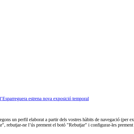
 d’Esparreguera estrena nova exposició temporal
 segons un perfil elaborat a partir dels vostres hàbits de navegació (per
r", rebutjar-ne l’ús prement el botó "Rebutjar" i configurar-les prement