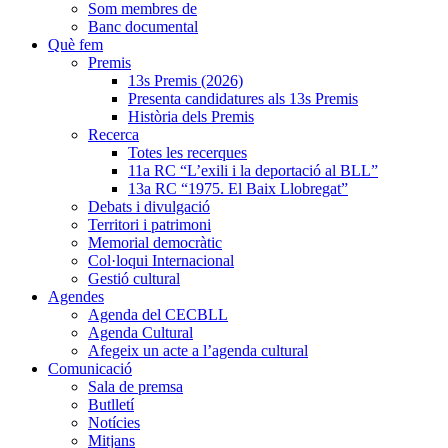
Som membres de
Banc documental
Què fem
Premis
13s Premis (2026)
Presenta candidatures als 13s Premis
Història dels Premis
Recerca
Totes les recerques
11a RC “L’exili i la deportació al BLL”
13a RC “1975. El Baix Llobregat”
Debats i divulgació
Territori i patrimoni
Memorial democràtic
Col·loqui Internacional
Gestió cultural
Agendes
Agenda del CECBLL
Agenda Cultural
Afegeix un acte a l’agenda cultural
Comunicació
Sala de premsa
Butlletí
Notícies
Mitjans