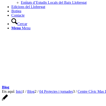
Entitats d’Estudis Locals del Baix Llobregat
Edicions del Llobregat
Botiga
Contacte
Cercar
Menu
Menu
Blog
Ets aquí:
Inici
1
/
Blog
2
/
04 Projectes i jornades
3
/
Centre Cívic Mas 