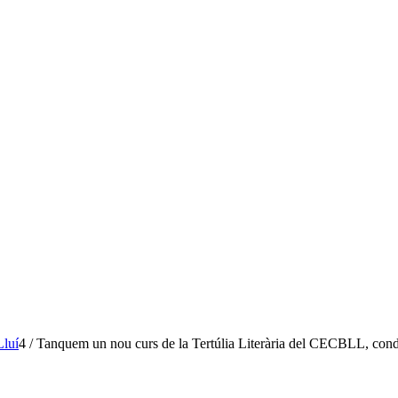
Lluí
4
/
Tanquem un nou curs de la Tertúlia Literària del CECBLL, cond