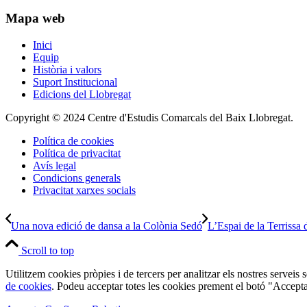
Mapa web
Inici
Equip
Història i valors
Suport Institucional
Edicions del Llobregat
Copyright © 2024 Centre d'Estudis Comarcals del Baix Llobregat.
Política de cookies
Política de privacitat
Avís legal
Condicions generals
Privacitat xarxes socials
Una nova edició de dansa a la Colònia Sedó
L’Espai de la Terrissa
Scroll to top
Utilitzem cookies pròpies i de tercers per analitzar els nostres serveis
de cookies
. Podeu acceptar totes les cookies prement el botó "Accepta