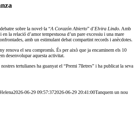
anza
debatre sobre la novel·la “
A Corazón Abierto
” d’
Elvira Lindo
. Amb
s i en la relació d’amor tempestuosa d’un pare excessiu i una mare
 confrontades, amb un estimulant debat compartint records i anècdotes.
rere any renova el seu compromís. És per això que ja encaminem els 10
em desenvolupar aquesta activitat.
ostres tertulianes ha guanyat el “Premi 7lletres” i ha publicat la seva
Helena
2026-06-29 09:57:37
2026-06-29 20:41:00
Tanquem un nou