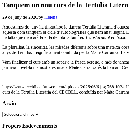
Tanquem un nou curs de la Tertúlia Lite
29 de juny de 2026
/
by
Helena
Aquest mes de juny ha tingut lloc la darrera Tertúlia Literària d’aques
aquesta obra tanquem el cicle d’autobiografies que hem anat llegint. L
malalta que marcarà la vida de tota la família.
Transformant en ficció 
La pluralitat, la sinceritat, les mirades diferents sobre una mateixa ob
anys de Tertúlia, magníficament conduïda per la Maite Carranza. La se
Vam finalitzar el curs amb un sopar a la fresca perquè, a més de tancar
primera novel·la i la nostra estimada Maite Carranza és la flamant Cre
https://www.cecbll.cat/wp-content/uploads/2026/06/6.jpg
768
1024
H
curs de la Tertúlia Literària del CECBLL, conduïda per Maite Carran
Arxiu
Arxiu
Propers Esdeveniments