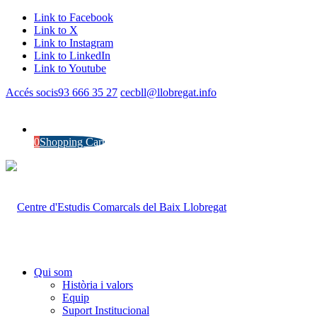
Link to Facebook
Link to X
Link to Instagram
Link to LinkedIn
Link to Youtube
Accés socis
93 666 35 27
cecbll@llobregat.info
0
Shopping Cart
Qui som
Història i valors
Equip
Suport Institucional