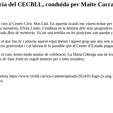
rària del CECBLL, conduïda per Maite Carr
t curs al Centre Cívic Mas Lluí. En aquesta ocasió ens vàrem trobar per 
a narradora, Elvira Lindo, s’endinsa en la història dels seus progenitor
cada flaix de memòria
. Va ser una tertúlia on les posicions van quedar
ra el que fan ric i atractiu aquest espai literari i aquest grup que any 
va generositat i col·laboració fa possible que el Centre d’Estudis pugu
 el curs, tenim molts motius de celebració. La Maria Giberga una de les n
u de Sant Jordi un orgull immens per a totes nosaltres.
elena
https://www.cecbll.cat/wp-content/uploads/2024/01/logo-2x.png
za