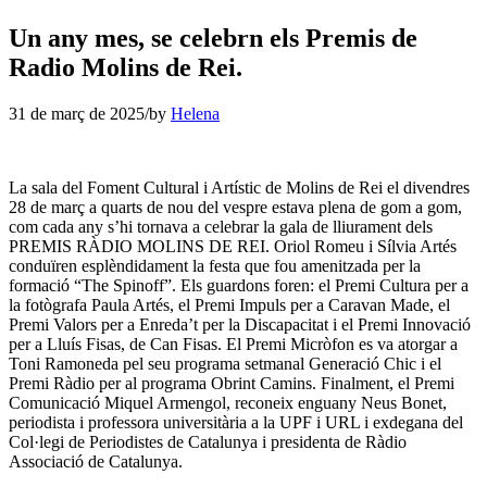
Un any mes, se celebrn els Premis de
Radio Molins de Rei.
31 de març de 2025
/
by
Helena
La sala del Foment Cultural i Artístic de Molins de Rei el divendres
28 de març a quarts de nou del vespre estava plena de gom a gom,
com cada any s’hi tornava a celebrar la gala de lliurament dels
PREMIS RÀDIO MOLINS DE REI. Oriol Romeu i Sílvia Artés
conduïren esplèndidament la festa que fou amenitzada per la
formació “The Spinoff”. Els guardons foren: el Premi Cultura per a
la fotògrafa Paula Artés, el Premi Impuls per a Caravan Made, el
Premi Valors per a Enreda’t per la Discapacitat i el Premi Innovació
per a Lluís Fisas, de Can Fisas. El Premi Micròfon es va atorgar a
Toni Ramoneda pel seu programa setmanal Generació Chic i el
Premi Ràdio per al programa Obrint Camins. Finalment, el Premi
Comunicació Miquel Armengol, reconeix enguany Neus Bonet,
periodista i professora universitària a la UPF i URL i exdegana del
Col·legi de Periodistes de Catalunya i presidenta de Ràdio
Associació de Catalunya.