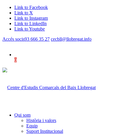
Link to Facebook
Link to X
Link to Instagram
Link to LinkedIn
Link to Youtube
Accés socis
93 666 35 27
cecbll@llobregat.info
0
Shopping Cart
Qui som
Història i valors
Equip
Suport Institucional