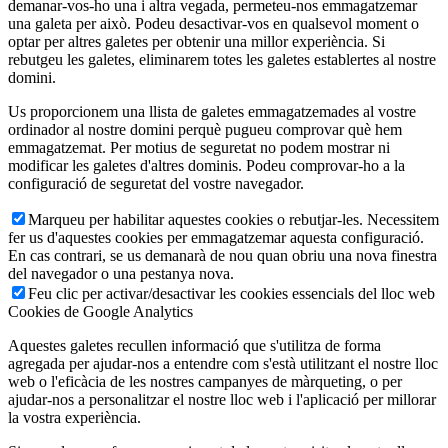
demanar-vos-ho una i altra vegada, permeteu-nos emmagatzemar
una galeta per això. Podeu desactivar-vos en qualsevol moment o
optar per altres galetes per obtenir una millor experiència. Si
rebutgeu les galetes, eliminarem totes les galetes establertes al nostre
domini.
Us proporcionem una llista de galetes emmagatzemades al vostre
ordinador al nostre domini perquè pugueu comprovar què hem
emmagatzemat. Per motius de seguretat no podem mostrar ni
modificar les galetes d'altres dominis. Podeu comprovar-ho a la
configuració de seguretat del vostre navegador.
Marqueu per habilitar aquestes cookies o rebutjar-les. Necessitem
fer us d'aquestes cookies per emmagatzemar aquesta configuració.
En cas contrari, se us demanarà de nou quan obriu una nova finestra
del navegador o una pestanya nova.
Feu clic per activar/desactivar les cookies essencials del lloc web
Cookies de Google Analytics
Aquestes galetes recullen informació que s'utilitza de forma
agregada per ajudar-nos a entendre com s'està utilitzant el nostre lloc
web o l'eficàcia de les nostres campanyes de màrqueting, o per
ajudar-nos a personalitzar el nostre lloc web i l'aplicació per millorar
la vostra experiència.