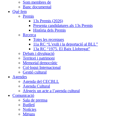
Som membres de
Banc documental
Què fem
Premis
13s Premis (2026)
Presenta candidatures als 13s Premis
Història dels Premis
Recerca
Totes les recerques
11a RC “L’exili i la deportació al BLL”
13a RC “1975. El Baix Llobregat”
Debats i divulgació
Territori i patrimoni
Memorial democràtic
Col·loqui Internacional
Gestió cultural
Agendes
Agenda del CECBLL
Agenda Cultural
Afegeix un acte a l’agenda cultural
Comunicació
Sala de premsa
Butlletí
Notícies
Mitjans