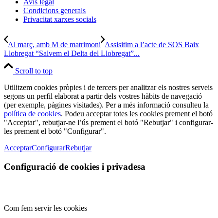
Avís legal
Condicions generals
Privacitat xarxes socials
Al març, amb M de matrimoni
Assisitim a l’acte de SOS Baix
Llobregat “Salvem el Delta del Llobregat”...
Scroll to top
Utilitzem cookies pròpies i de tercers per analitzar els nostres serveis
segons un perfil elaborat a partir dels vostres hàbits de navegació
(per exemple, pàgines visitades). Per a més informació consulteu la
política de cookies
. Podeu acceptar totes les cookies prement el botó
"Acceptar", rebutjar-ne l’ús prement el botó "Rebutjar" i configurar-
les prement el botó "Configurar".
Acceptar
Configurar
Rebutjar
Configuració de cookies i privadesa
Com fem servir les cookies