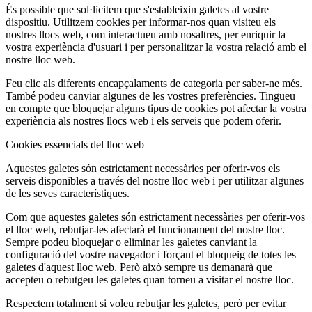
És possible que sol·licitem que s'estableixin galetes al vostre
dispositiu. Utilitzem cookies per informar-nos quan visiteu els
nostres llocs web, com interactueu amb nosaltres, per enriquir la
vostra experiència d'usuari i per personalitzar la vostra relació amb el
nostre lloc web.
Feu clic als diferents encapçalaments de categoria per saber-ne més.
També podeu canviar algunes de les vostres preferències. Tingueu
en compte que bloquejar alguns tipus de cookies pot afectar la vostra
experiència als nostres llocs web i els serveis que podem oferir.
Cookies essencials del lloc web
Aquestes galetes són estrictament necessàries per oferir-vos els
serveis disponibles a través del nostre lloc web i per utilitzar algunes
de les seves característiques.
Com que aquestes galetes són estrictament necessàries per oferir-vos
el lloc web, rebutjar-les afectarà el funcionament del nostre lloc.
Sempre podeu bloquejar o eliminar les galetes canviant la
configuració del vostre navegador i forçant el bloqueig de totes les
galetes d'aquest lloc web. Però això sempre us demanarà que
accepteu o rebutgeu les galetes quan torneu a visitar el nostre lloc.
Respectem totalment si voleu rebutjar les galetes, però per evitar