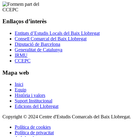
Enllaços d’interès
Entitats d’Estudis Locals del Baix Llobregat
Consell Comarcal del Baix Llobregat
Diputació de Barcelona
Generalitat de Catalunya
IRMU
CCEPC
Mapa web
Inici
Equip
Història i valors
Suport Institucional
Edicions del Llobregat
Copyright © 2024 Centre d'Estudis Comarcals del Baix Llobregat.
Política de cookies
Política de privacitat