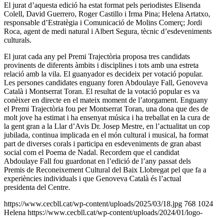
El jurat d’aquesta edició ha estat format pels periodistes Elisenda
Colell, David Guerrero, Roger Castillo i Irma Pina; Helena Artatxo,
responsable d’Estratègia i Comunicació de Molins Comerç; Jordi
Roca, agent de medi natural i Albert Segura, tècnic d’esdeveniments
culturals.
El jurat cada any pel Premi Trajectòria proposa tres candidats
provinents de diferents àmbits i disciplines i tots amb una estreta
relació amb la vila. El guanyador es decideix per votació popular.
Les persones candidates enguany foren Abdoulaye Fall, Genoveva
Català i Montserrat Toran. El resultat de la votació popular es va
conèixer en directe en el mateix moment de l’atorgament. Enguany
el Premi Trajectòria fou per Montserrat Toran, una dona que des de
molt jove ha estimat i ha ensenyat música i ha treballat en la cura de
la gent gran a la Llar d’Avis Dr. Josep Mestre, en l’actualitat un cop
jubilada, continua implicada en el món cultural i musical, ha format
part de diverses corals i participa en esdeveniments de gran abast
social com el Poema de Nadal. Recordem que el candidat
Abdoulaye Fall fou guardonat en l’edició de l’any passat dels
Premis de Reconeixement Cultural del Baix Llobregat pel que fa a
experiències individuals i que Genoveva Català és l’actual
presidenta del Centre.
https://www.cecbll.cat/wp-content/uploads/2025/03/18.jpg
768
1024
Helena
https://www.cecbll.cat/wp-content/uploads/2024/01/logo-