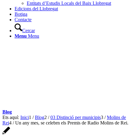
Entitats d’Estudis Locals del Baix Llobregat
Edicions del Llobregat
Botiga
Contacte
Cercar
Menu
Menu
Blog
Ets aquí:
Inici
1
/
Blog
2
/
03 Distinció per municipis
3
/
Molins de
Rei
4
/
Un any mes, se celebrn els Premis de Radio Molins de Rei.