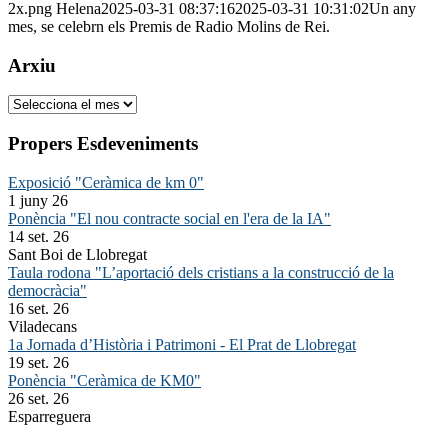
2x.png
Helena
2025-03-31 08:37:16
2025-03-31 10:31:02
Un any
mes, se celebrn els Premis de Radio Molins de Rei.
Arxiu
Arxiu
Propers Esdeveniments
Exposició "Ceràmica de km 0"
1 juny 26
Ponència "El nou contracte social en l'era de la IA"
14 set. 26
Sant Boi de Llobregat
Taula rodona "L’aportació dels cristians a la construcció de la
democràcia"
16 set. 26
Viladecans
1a Jornada d’Història i Patrimoni - El Prat de Llobregat
19 set. 26
Ponència "Ceràmica de KM0"
26 set. 26
Esparreguera