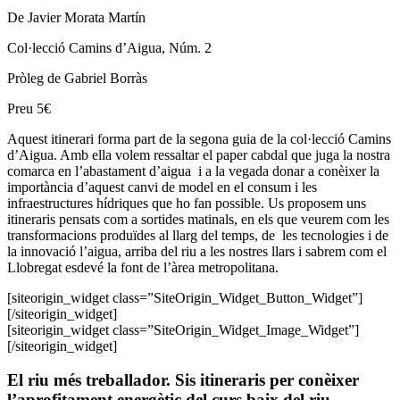
De Javier Morata Martín
Col·lecció Camins d’Aigua, Núm. 2
Pròleg de Gabriel Borràs
Preu 5€
Aquest itinerari forma part de la segona guia de la col·lecció Camins
d’Aigua. Amb ella volem ressaltar el paper cabdal que juga la nostra
comarca en l’abastament d’aigua i a la vegada donar a conèixer la
importància d’aquest canvi de model en el consum i les
infraestructures hídriques que ho fan possible. Us proposem uns
itineraris pensats com a sortides matinals, en els que veurem com les
transformacions produïdes al llarg del temps, de les tecnologies i de
la innovació l’aigua, arriba del riu a les nostres llars i sabrem com el
Llobregat esdevé la font de l’àrea metropolitana.
[siteorigin_widget class=”SiteOrigin_Widget_Button_Widget”]
[/siteorigin_widget]
[siteorigin_widget class=”SiteOrigin_Widget_Image_Widget”]
[/siteorigin_widget]
El riu més treballador. Sis itineraris per conèixer
l’aprofitament energètic del curs baix del riu