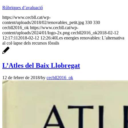
Rúbriques d’avaluació
https://www.cecbll.cat/wp-
content/uploads/2018/02/renovables_petit.jpg
330
330
cecbll2016_ok
https://www.cecbll.cat/wp-
content/uploads/2024/01/logo-2x.png
cecbll2016_ok
2018-02-12
12:17:11
2018-02-12 12:26:40
Les energies renovables: L’alternativa
al col·lapse dels recursos fòssils
L’Atles del Baix Llobregat
12 de febrer de 2018
/
by
cecbll2016_ok