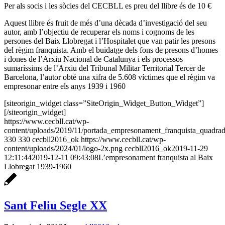
Per als socis i les sòcies del CECBLL es preu del llibre és de 10 €
Aquest llibre és fruit de més d’una dècada d’investigació del seu
autor, amb l’objectiu de recuperar els noms i cognoms de les
persones del Baix Llobregat i l’Hospitalet que van patir les presons
del règim franquista. Amb el buidatge dels fons de presons d’homes
i dones de l’Arxiu Nacional de Catalunya i els processos
sumaríssims de l’Arxiu del Tribunal Militar Territorial Tercer de
Barcelona, l’autor obté una xifra de 5.608 víctimes que el règim va
empresonar entre els anys 1939 i 1960
[siteorigin_widget class=”SiteOrigin_Widget_Button_Widget”]
[/siteorigin_widget]
https://www.cecbll.cat/wp-
content/uploads/2019/11/portada_empresonament_franquista_quadrad
330
330
cecbll2016_ok
https://www.cecbll.cat/wp-
content/uploads/2024/01/logo-2x.png
cecbll2016_ok
2019-11-29
12:11:44
2019-12-11 09:43:08
L’empresonament franquista al Baix
Llobregat 1939-1960
Sant Feliu Segle XX