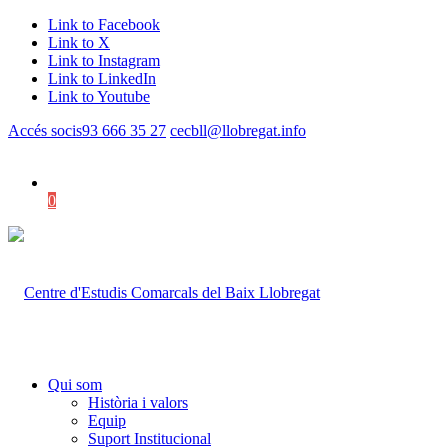
Link to Facebook
Link to X
Link to Instagram
Link to LinkedIn
Link to Youtube
Accés socis
93 666 35 27
cecbll@llobregat.info
0
Shopping Cart
Qui som
Història i valors
Equip
Suport Institucional