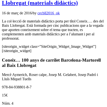
Llobregat (materials didàctics)
16 de març de 2016
/
by
cecbll2016_ok
La col·lecció de materials didàctics porta per títol Coneix…. des del
Baix Llobregat. Està formada per cinc publicacions que a la vegada
que aporten coneixement sobre el tema que tracten, es
complementen amb materials didàctics per a l’alumant i per al
professorat.
[siteorigin_widget class=”SiteOrigin_Widget_Image_Widget”]
[/siteorigin_widget]
Coneix… 100 anys de carrilet Barcelona-Martorell
al Baix Llobregat
Mercè Aymerich, Roser calpe, Josep M. Gelabert, Josep Padró i
Lluís Miquel Tuells
978-84-938801-8-7
15€
Núm. 4