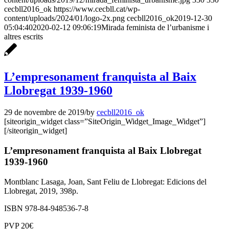
cecbll2016_ok
https://www.cecbll.cat/wp-
content/uploads/2024/01/logo-2x.png
cecbll2016_ok
2019-12-30
05:04:40
2020-02-12 09:06:19
Mirada feminista de l’urbanisme i
altres escrits
L’empresonament franquista al Baix
Llobregat 1939-1960
29 de novembre de 2019
/
by
cecbll2016_ok
[siteorigin_widget class=”SiteOrigin_Widget_Image_Widget”]
[/siteorigin_widget]
L’empresonament franquista al Baix Llobregat
1939-1960
Montblanc Lasaga, Joan, Sant Feliu de Llobregat: Edicions del
Llobregat, 2019, 398p.
ISBN 978-84-948536-7-8
PVP 20€