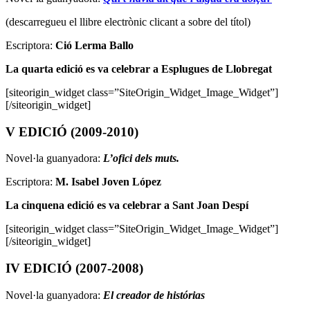
(descarregueu el llibre electrònic clicant a sobre del títol)
Escriptora:
Ció Lerma Ballo
La quarta edició es va celebrar a
Esplugues de Llobregat
[siteorigin_widget class=”SiteOrigin_Widget_Image_Widget”]
[/siteorigin_widget]
V EDICIÓ (2009-2010)
Novel·la guanyadora:
L’ofici dels muts.
Escriptora:
M. Isabel Joven López
La cinquena edició es va celebrar a Sant Joan Despí
[siteorigin_widget class=”SiteOrigin_Widget_Image_Widget”]
[/siteorigin_widget]
IV EDICIÓ (2007-2008)
Novel·la guanyadora:
El creador de histórias