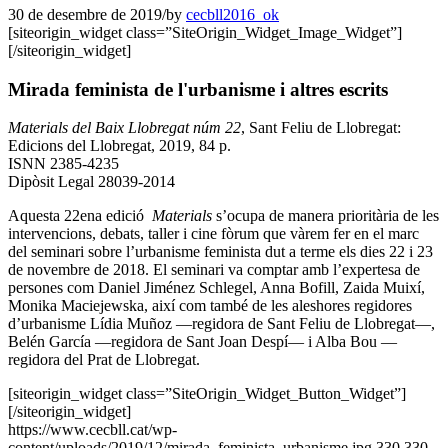
30 de desembre de 2019
/
by
cecbll2016_ok
[siteorigin_widget class=”SiteOrigin_Widget_Image_Widget”]
[/siteorigin_widget]
Mirada feminista de l'urbanisme i altres escrits
Materials del Baix Llobregat núm 22
, Sant Feliu de Llobregat:
Edicions del Llobregat, 2019, 84 p.
ISNN 2385-4235
Dipòsit Legal 28039-2014
Aquesta 22ena edició
Materials
s’ocupa de manera prioritària de les
intervencions, debats, taller i cine fòrum que vàrem fer en el marc
del seminari sobre l’urbanisme feminista dut a terme els dies 22 i 23
de novembre de 2018. El seminari va comptar amb l’expertesa de
persones com Daniel Jiménez Schlegel, Anna Bofill, Zaida Muixí,
Monika Maciejewska, així com també de les aleshores regidores
d’urbanisme Lídia Muñoz —regidora de Sant Feliu de Llobregat—,
Belén García —regidora de Sant Joan Despí— i Alba Bou —
regidora del Prat de Llobregat.
[siteorigin_widget class=”SiteOrigin_Widget_Button_Widget”]
[/siteorigin_widget]
https://www.cecbll.cat/wp-
content/uploads/2019/12/mirada_feminista_urbanisme.jpg
330
330