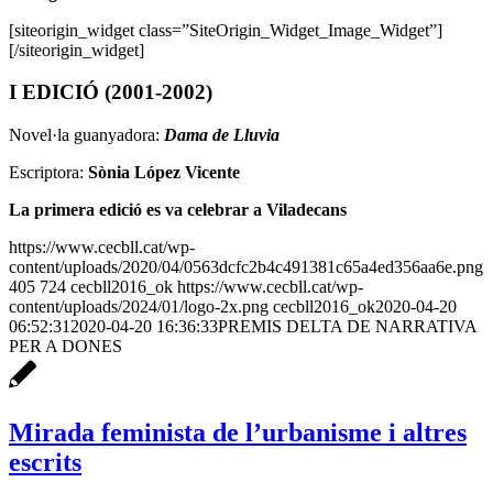
[siteorigin_widget class=”SiteOrigin_Widget_Image_Widget”]
[/siteorigin_widget]
I EDICIÓ (2001-2002)
Novel·la guanyadora:
Dama de Lluvia
Escriptora:
Sònia López Vicente
La primera edició es va celebrar a Viladecans
https://www.cecbll.cat/wp-
content/uploads/2020/04/0563dcfc2b4c491381c65a4ed356aa6e.png
405
724
cecbll2016_ok
https://www.cecbll.cat/wp-
content/uploads/2024/01/logo-2x.png
cecbll2016_ok
2020-04-20
06:52:31
2020-04-20 16:36:33
PREMIS DELTA DE NARRATIVA
PER A DONES
Mirada feminista de l’urbanisme i altres
escrits