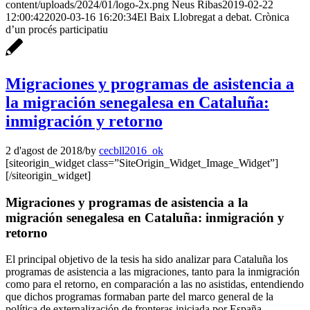
content/uploads/2024/01/logo-2x.png
Neus Ribas
2019-02-22
12:00:42
2020-03-16 16:20:34
El Baix Llobregat a debat. Crònica
d’un procés participatiu
Migraciones y programas de asistencia a
la migración senegalesa en Cataluña:
inmigración y retorno
2 d'agost de 2018
/
by
cecbll2016_ok
[siteorigin_widget class=”SiteOrigin_Widget_Image_Widget”]
[/siteorigin_widget]
Migraciones y programas de asistencia a la
migración senegalesa en Cataluña: inmigración y
retorno
El principal objetivo de la tesis ha sido analizar para Cataluña los
programas de asistencia a las migraciones, tanto para la inmigración
como para el retorno, en comparación a las no asistidas, entendiendo
que dichos programas formaban parte del marco general de la
política de externalización de fronteras iniciada por España.