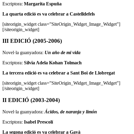
Escriptora:
Margarita Espuña
La quarta edició es va celebrar a Castelldefels
[siteorigin_widget class=”SiteOrigin_Widget_Image_Widget”]
[/siteorigin_widget]
III EDICIÓ (2005-2006)
Novel·la guanyadora:
Un año de mi vida
Escriptora:
Sílvia Adela Kohan Tolmach
La tercera edició es va celebrar a Sant Boi de Llobregat
[siteorigin_widget class=”SiteOrigin_Widget_Image_Widget”]
[/siteorigin_widget]
II EDICIÓ (2003-2004)
Novel·la guanyadora:
Ácidos, de naranja y limón
Escriptora:
Isabel Prescolí
La segona edició es va celebrar a
Gavà