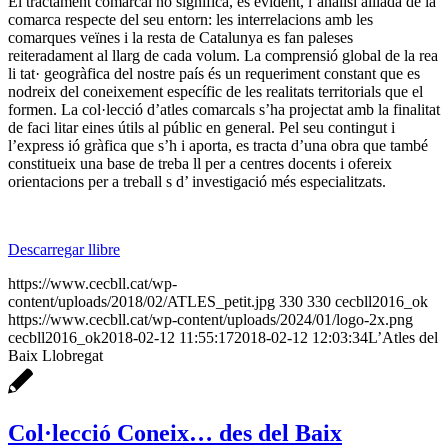
El tractament comarcal no significa, és evident, l’anàlisi aïllada de la
comarca respecte del seu entorn: les interrelacions amb les
comarques veïnes i la resta de Catalunya es fan paleses
reiteradament al llarg de cada volum. La comprensió global de la rea
li tat· geogràfica del nostre país és un requeriment constant que es
nodreix del coneixement específic de les realitats territorials que el
formen. La col·lecció d’atles comarcals s’ha projectat amb la finalitat
de faci litar eines útils al públic en general. Pel seu contingut i
l’express ió gràfica que s’h i aporta, es tracta d’una obra que també
constitueix una base de treba ll per a centres docents i ofereix
orientacions per a treball s d’ investigació més especialitzats.
Descarregar llibre
https://www.cecbll.cat/wp-
content/uploads/2018/02/ATLES_petit.jpg
330
330
cecbll2016_ok
https://www.cecbll.cat/wp-content/uploads/2024/01/logo-2x.png
cecbll2016_ok
2018-02-12 11:55:17
2018-02-12 12:03:34
L’Atles del
Baix Llobregat
Col·lecció Coneix… des del Baix