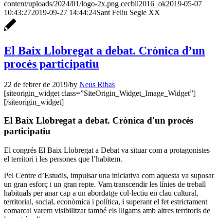
content/uploads/2024/01/logo-2x.png
cecbll2016_ok
2019-05-07
10:43:27
2019-09-27 14:44:24
Sant Feliu Segle XX
El Baix Llobregat a debat. Crònica d’un
procés participatiu
22 de febrer de 2019
/
by
Neus Ribas
[siteorigin_widget class=”SiteOrigin_Widget_Image_Widget”]
[/siteorigin_widget]
El Baix Llobregat a debat. Crònica d'un procés
participatiu
El congrés El Baix Llobregat a Debat va situar com a protagonistes
el territori i les persones que l’habitem.
Pel Centre d’Estudis, impulsar una iniciativa com aquesta va suposar
un gran esforç i un gran repte. Vam transcendir les línies de treball
habituals per anar cap a un abordatge col·lectiu en clau cultural,
territorial, social, econòmica i política, i superant el fet estrictament
comarcal varem visibilitzar també els lligams amb altres territoris de