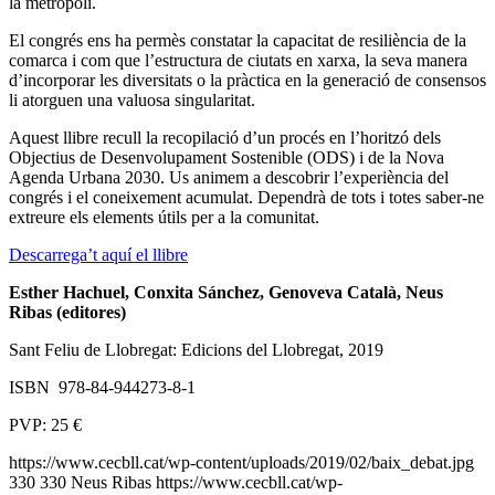
la metròpoli.
El congrés ens ha permès constatar la capacitat de resiliència de la
comarca i com que l’estructura de ciutats en xarxa, la seva manera
d’incorporar les diversitats o la pràctica en la generació de consensos
li atorguen una valuosa singularitat.
Aquest llibre recull la recopilació d’un procés en l’horitzó dels
Objectius de Desenvolupament Sostenible (ODS) i de la Nova
Agenda Urbana 2030. Us animem a descobrir l’experiència del
congrés i el coneixement acumulat. Dependrà de tots i totes saber-ne
extreure els elements útils per a la comunitat.
Descarrega’t aquí el llibre
Esther Hachuel, Conxita Sánchez, Genoveva Català, Neus
Ribas (editores)
Sant Feliu de Llobregat: Edicions del Llobregat, 2019
ISBN 978-84-944273-8-1
PVP: 25 €
https://www.cecbll.cat/wp-content/uploads/2019/02/baix_debat.jpg
330
330
Neus Ribas
https://www.cecbll.cat/wp-