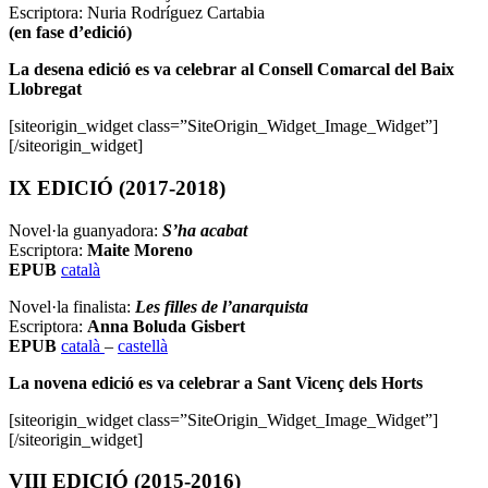
Escriptora: Nuria Rodríguez Cartabia
(en fase d’edició)
La desena edició es va celebrar al Consell Comarcal del Baix
Llobregat
[siteorigin_widget class=”SiteOrigin_Widget_Image_Widget”]
[/siteorigin_widget]
IX EDICIÓ (2017-2018)
Novel·la guanyadora:
S’ha acabat
Escriptora:
Maite Moreno
EPUB
català
Novel·la finalista:
Les filles de l’anarquista
Escriptora:
Anna Boluda Gisbert
EPUB
català
–
castellà
La novena edició es va celebrar a Sant Vicenç dels Horts
[siteorigin_widget class=”SiteOrigin_Widget_Image_Widget”]
[/siteorigin_widget]
VIII EDICIÓ (2015-2016)