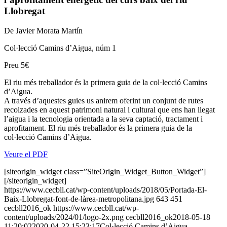
Llobregat
De Javier Morata Martín
Col·lecció Camins d’Aigua, núm 1
Preu 5€
El riu més treballador és la primera guia de la col·lecció Camins
d’Aigua.
A través d’aquestes guies us anirem oferint un conjunt de rutes
recolzades en aquest patrimoni natural i cultural que ens han llegat
l’aigua i la tecnologia orientada a la seva captació, tractament i
aprofitament. El riu més treballador és la primera guia de la
col·lecció Camins d’Aigua.
Veure el PDF
[siteorigin_widget class=”SiteOrigin_Widget_Button_Widget”]
[/siteorigin_widget]
https://www.cecbll.cat/wp-content/uploads/2018/05/Portada-El-
Baix-Llobregat-font-de-làrea-metropolitana.jpg
643
451
cecbll2016_ok
https://www.cecbll.cat/wp-
content/uploads/2024/01/logo-2x.png
cecbll2016_ok
2018-05-18
11:20:02
2020-04-22 15:23:17
Col·lecció Camins d’Aigua