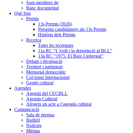
Som membres de
Banc documental
Què fem
Premis
13s Premis (2026)
Presenta candidatures als 13s Premis
Història dels Premis
Recerca
Totes les recerques
11a RC “L’exili i la deportació al BLL”
13a RC “1975. El Baix Llobregat”
Debats i divulgació
Territori i patrimoni
Memorial democràtic
Col·loqui Internacional
Gestió cultural
Agendes
Agenda del CECBLL
Agenda Cultural
Afegeix un acte a l’agenda cultural
Comunicació
Sala de premsa
Butlletí
Notícies
Mitjans