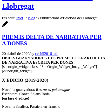
Llobregat
Ets aquí:
Inici
1
/
Blog
2
/
Publicacions d'Edicions del Llobregat
PREMIS DELTA DE NARRATIVA PER
A DONES
20 d'abril de 2020
/
by
cecbll2016_ok
OBRES GUANYADORES DEL PREMI LITERARI DELTA
DE NARRATIVA ESCRITA PER DONES
[siteorigin_widget class=”SiteOrigin_Widget_Image_Widget”]
[/siteorigin_widget]
X EDICIÓ (2019-2020)
Novel·la guanyadora:
Res no es pot amagar
Escriptora: Conxa Solans Roda
(en fase d’edició)
Novel·la finalista: Pasajera en Tránsito