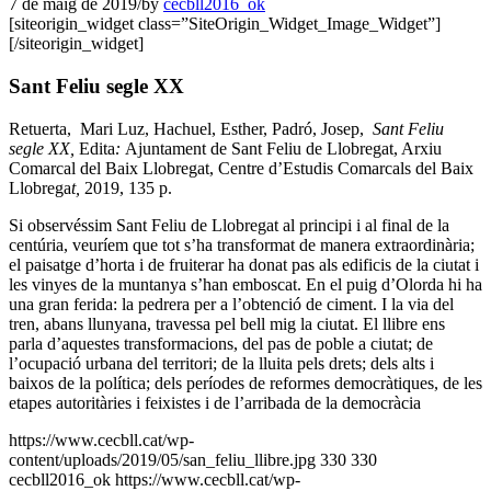
7 de maig de 2019
/
by
cecbll2016_ok
[siteorigin_widget class=”SiteOrigin_Widget_Image_Widget”]
[/siteorigin_widget]
Sant Feliu segle XX
Retuerta, Mari Luz, Hachuel, Esther, Padró, Josep,
Sant Feliu
segle XX,
Edita
:
Ajuntament de Sant Feliu de Llobregat, Arxiu
Comarcal del Baix Llobregat, Centre d’Estudis Comarcals del Baix
Llobrega
t,
2019, 135 p.
Si observéssim Sant Feliu de Llobregat al principi i al final de la
centúria, veuríem que tot s’ha transformat de manera extraordinària;
el paisatge d’horta i de fruiterar ha donat pas als edificis de la ciutat i
les vinyes de la muntanya s’han emboscat. En el puig d’Olorda hi ha
una gran ferida: la pedrera per a l’obtenció de ciment. I la via del
tren, abans llunyana, travessa pel bell mig la ciutat. El llibre ens
parla d’aquestes transformacions, del pas de poble a ciutat; de
l’ocupació urbana del territori; de la lluita pels drets; dels alts i
baixos de la política; dels períodes de reformes democràtiques, de les
etapes autoritàries i feixistes i de l’arribada de la democràcia
https://www.cecbll.cat/wp-
content/uploads/2019/05/san_feliu_llibre.jpg
330
330
cecbll2016_ok
https://www.cecbll.cat/wp-