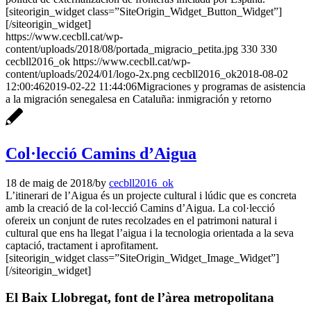
[siteorigin_widget class=”SiteOrigin_Widget_Button_Widget”]
[/siteorigin_widget]
https://www.cecbll.cat/wp-
content/uploads/2018/08/portada_migracio_petita.jpg
330
330
cecbll2016_ok
https://www.cecbll.cat/wp-
content/uploads/2024/01/logo-2x.png
cecbll2016_ok
2018-08-02
12:00:46
2019-02-22 11:44:06
Migraciones y programas de asistencia
a la migración senegalesa en Cataluña: inmigración y retorno
Col·lecció Camins d’Aigua
18 de maig de 2018
/
by
cecbll2016_ok
L’itinerari de l’Aigua és un projecte cultural i lúdic que es concreta
amb la creació de la col·lecció Camins d’Aigua. La col·lecció
ofereix un conjunt de rutes recolzades en el patrimoni natural i
cultural que ens ha llegat l’aigua i la tecnologia orientada a la seva
captació, tractament i aprofitament.
[siteorigin_widget class=”SiteOrigin_Widget_Image_Widget”]
[/siteorigin_widget]
El Baix Llobregat, font de l’àrea metropolitana