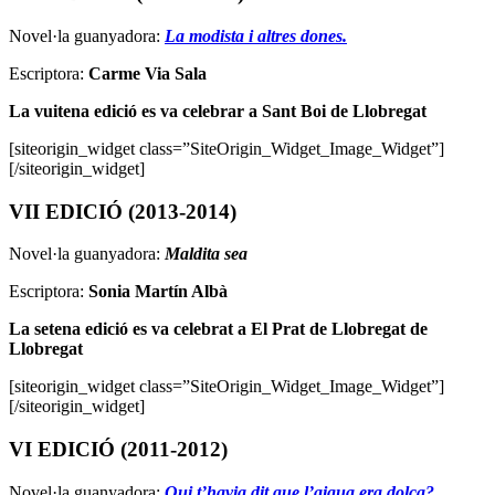
Novel·la guanyadora:
La modista i altres dones.
Escriptora:
Carme Via Sala
La vuitena edició es va celebrar a
Sant Boi de Llobregat
[siteorigin_widget class=”SiteOrigin_Widget_Image_Widget”]
[/siteorigin_widget]
VII EDICIÓ (2013-2014)
Novel·la guanyadora:
Maldita sea
Escriptora:
Sonia Martín Albà
La setena edició es va celebrat a El Prat de Llobregat de
Llobregat
[siteorigin_widget class=”SiteOrigin_Widget_Image_Widget”]
[/siteorigin_widget]
VI EDICIÓ (2011-2012)
Novel·la guanyadora:
Qui t’havia dit que l’aigua era dolça?