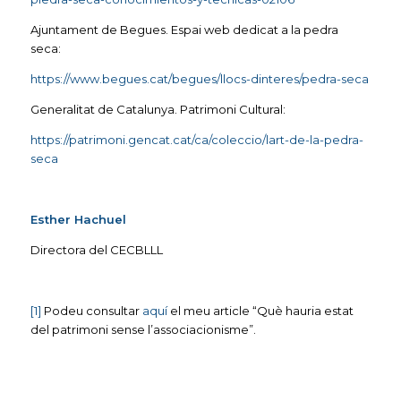
Ajuntament de Begues. Espai web dedicat a la pedra
seca:
https://www.begues.cat/begues/llocs-dinteres/pedra-seca
Generalitat de Catalunya. Patrimoni Cultural:
https://patrimoni.gencat.cat/ca/coleccio/lart-de-la-pedra-
seca
Esther Hachuel
Directora del CECBLLL
[1]
Podeu consultar
aquí
el meu article “Què hauria estat
del patrimoni sense l’associacionisme”.