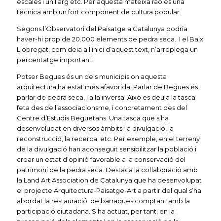
escales i un llarg etc. Per aquesta mateixa raó és una
tècnica amb un fort component de cultura popular.
Segons l’Observatori del Paisatge a Catalunya podria
haver-hi prop de 20.000 elements de pedra seca. I el Baix
Llobregat, com deia a l’inici d’aquest text, n’arreplega un
percentatge important.
Potser Begues és un dels municipis on aquesta
arquitectura ha estat més afavorida. Parlar de Begues és
parlar de pedra seca, i a la inversa. Això es deu a la tasca
feta des de l’associacionsme, i concretament des del
Centre d’Estudis Beguetans. Una tasca que s’ha
desenvolupat en diversos àmbits: la divulgació, la
reconstrucció, la recerca, etc. Per exemple, en el terreny
de la divulgació han aconseguit sensibilitzar la població i
crear un estat d’opinió favorable a la conservació del
patrimoni de la pedra seca. Destaca la col·laboració amb
la Land Art Association de Catalunya que ha desenvolupat
el projecte Arquitectura-Paisatge-Art a partir del qual s’ha
abordat la restauració de barraques comptant amb la
participació ciutadana. S’ha actuat, per tant, en la