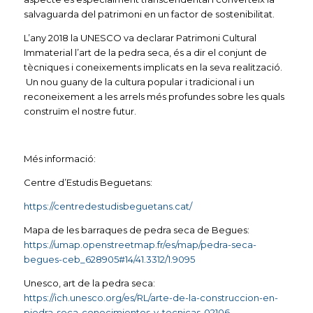
salvaguarda del patrimoni en un factor de sostenibilitat.
L’any 2018 la UNESCO va declarar Patrimoni Cultural
Immaterial l’art de la pedra seca, és a dir el conjunt de
tècniques i coneixements implicats en la seva realització.
Un nou guany de la cultura popular i tradicional i un
reconeixement a les arrels més profundes sobre les quals
construïm el nostre futur.
Més informació:
Centre d’Estudis Beguetans:
https://centredestudisbeguetans.cat/
Mapa de les barraques de pedra seca de Begues:
https://umap.openstreetmap.fr/es/map/pedra-seca-
begues-ceb_628905#14/41.3312/1.9095
Unesco, art de la pedra seca:
https://ich.unesco.org/es/RL/arte-de-la-construccion-en-
piedra-seca-conocimientos-y-tecnicas-02106