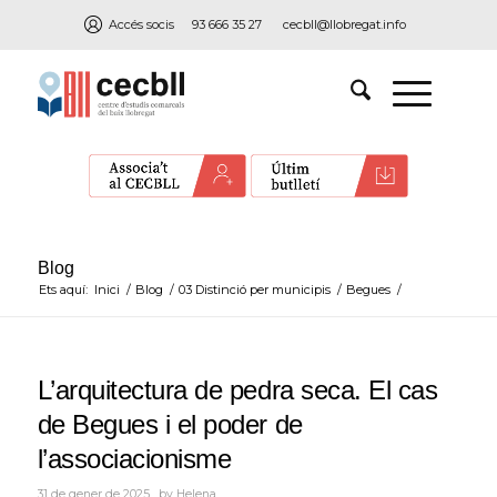
Accés socis
93 666 35 27
cecbll@llobregat.info
Blog
Ets aquí:
Inici
/
Blog
/
03 Distinció per municipis
/
Begues
/
L’arquitectura de pedra seca. El cas
de Begues i el poder de
l’associacionisme
31 de gener de 2025
by
Helena