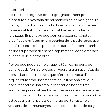
El territori
del Baix Llobregat ve definit geogràficament per una
plana fluvial envoltada de muntanyes de baixa alçada. És,
doncs, un medi amb importants espais naturals que per
haver estat històricament poblat han estat fortament
ruralitzats. És per això que acull una extensa varietat
d’edificacions fetes amb la tècnica de la pedra seca, que
consisteix en aixecar paraments, parets i cobertes amb
pedres superposades sense cap material conglomerant
que faci d’unió entre elles.
Per be que pugui semblar que la tècnica no dona per
gaire, quedaríem sorpresos en veure la gran quantitat de
possibilitats constructives que ofereix. Es tracta d’una
arquitectura amb un fort sentit de la funcionalitat, que
dona resposta a una amplia varietat de necessitats
vinculades principalment a tasques agrícoles i ramaderes:
cabanes per guardar eines o per donar aixopluc durant les
estades al camp, parets de marge per terrassar els
vessants de les muntanyes per al conreu; forns de calç;