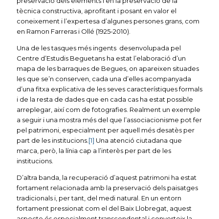
preservació dels elements i en la preservació de la
tècnica constructiva, aprofitant i posant en valor el
coneixement i l’expertesa d’algunes persones grans, com
en Ramon Farreras i Ollé (1925-2010).
Una de les tasques més ingents desenvolupada pel
Centre d’Estudis Beguetans ha estat l’elaboració d’un
mapa de les barraques de Begues, on apareixen situades
les que se’n conserven, cada una d’elles acompanyada
d’una fitxa explicativa de les seves característiques formals
i de la resta de dades que en cada cas ha estat possible
arreplegar, així com de fotografies. Realment un exemple
a seguir i una mostra més del que l’associacionisme pot fer
pel patrimoni, especialment per aquell més desatès per
part de les institucions.
[1]
Una atenció ciutadana que
marca, però, la línia cap a l’interès per part de les
institucions.
D’altra banda, la recuperació d’aquest patrimoni ha estat
fortament relacionada amb la preservació dels paisatges
tradicionals i, per tant, del medi natural. En un entorn
fortament pressionat com el del Baix Llobregat, aquest
aspecte és especialment transcendental i converteix la