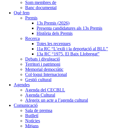
Som membres de
Banc documental
Què fem
Premis
13s Premis (2026)
Presenta candidatures als 13s Premis
Història dels Premis
Recerca
Totes les recerques
11a RC “L’exili i la deportació al BLL”
13a RC “1975. El Baix Llobregat”
Debats i divulgació
Territori i patrimoni
Memorial democràtic
Col·loqui Internacional
Gestió cultural
Agendes
Agenda del CECBLL
Agenda Cultural
Afegeix un acte a l’agenda cultural
Comunicació
Sala de premsa
Butlletí
Notícies
Mitjans