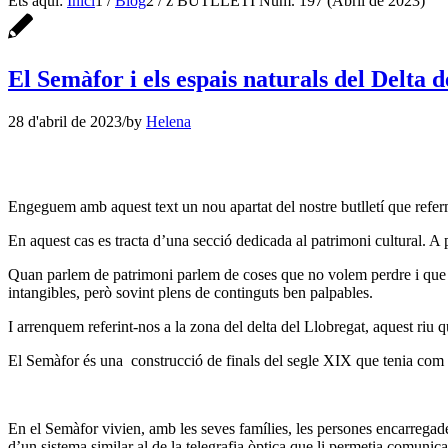
Ets aquí:
Inici
1
/
Blog
2
/
z BUTLLETÍ Núm. 197 (Abril de 2023)
El Semàfor i els espais naturals del Delta 
28 d'abril de 2023
/
by
Helena
Engeguem amb aquest text un nou apartat del nostre butlletí que referm
En aquest cas es tracta d’una secció dedicada al patrimoni cultural. A
Quan parlem de patrimoni parlem de coses que no volem perdre i que ha
intangibles, però sovint plens de continguts ben palpables.
I arrenquem referint-nos a la zona del delta del Llobregat, aquest riu q
El Semàfor és una construcció de finals del segle XIX que tenia com a 
En el Semàfor vivien, amb les seves famílies, les persones encarregades
d’un sistema similar al de la telegrafia òptica que li permetia comuni