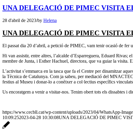
UNA DELEGACIÓ DE PIMEC VISITA 
28 d'abril de 2023
/
by
Helena
UNA DELEGACIÓ DE PIMEC VISITA 
El passat dia 20 d’abril, a petició de PIMEC, vam tenir ocasió de fer
Hi van assistir, entre altres, l’alcalde d’Esparreguera, Eduard Rivas; 
membre de Junta, i Esther Hachuel, directora, que va guiar la visita. 
L’activitat s’emmarca en la tasca que fa el Centre per dinamitzar aques
la Tècnica de Catalunya. Com ja sabeu, per mediació del MNACTEC, el
festius al Museu i donar-lo a conèixer a col·lectius específics vinculat
Us encoratgem a venir a visitar-nos. Tenim obert tots els dissabtes i
https://www.cecbll.cat/wp-content/uploads/2023/04/WhatsApp-Image
10:09:25
2023-04-28 10:30:08
UNA DELEGACIÓ DE PIMEC VIS