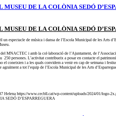
AL MUSEU DE LA COLÒNIA SEDÓ D’E
AL MUSEU DE LA COLÒNIA SEDÓ D’E
l un espectacle de música i dansa de l’Escola Municipal de les Arts d’Es
 Museu.
uc del MNACTEC i amb la col·laboració de l’Ajuntament, de l’Associació 
250 persones. L’activitat contribueix a posar en contacte el patrimoni i
no el coneixien i a les quals convidem a venir en cap de setmana i fest
tre agraïment a tot l’equip de l’Escola Municipal de les Arts d’Esparreguer
37
Helena
https://www.cecbll.cat/wp-content/uploads/2024/01/logo-2x
NIA SEDÓ D’ESPARREGUERA