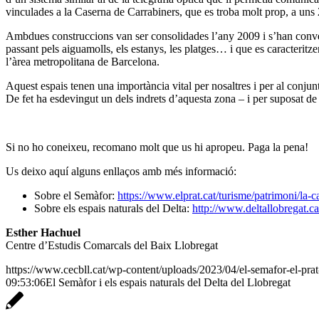
vinculades a la Caserna de Carrabiners, que es troba molt prop, a uns
Ambdues construccions van ser consolidades l’any 2009 i s’han convertit
passant pels aiguamolls, els estanys, les platges… i que es caracteritze
l’àrea metropolitana de Barcelona.
Aquest espais tenen una importància vital per nosaltres i per al conjun
De fet ha esdevingut un dels indrets d’aquesta zona – i per suposat de
Si no ho coneixeu, recomano molt que us hi apropeu. Paga la pena!
Us deixo aquí alguns enllaços amb més informació:
Sobre el Semàfor:
https://www.elprat.cat/turisme/patrimoni/la-c
Sobre els espais naturals del Delta:
http://www.deltallobregat.c
Esther Hachuel
Centre d’Estudis Comarcals del Baix Llobregat
https://www.cecbll.cat/wp-content/uploads/2023/04/el-semafor-el-prat
09:53:06
El Semàfor i els espais naturals del Delta del Llobregat