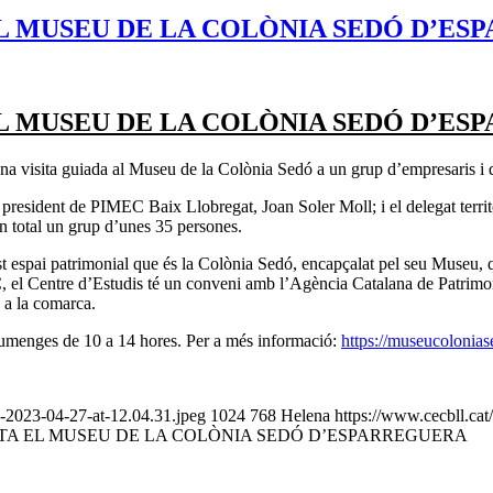
EL MUSEU DE LA COLÒNIA SEDÓ D’E
EL MUSEU DE LA COLÒNIA SEDÓ D’E
 una visita guiada al Museu de la Colònia Sedó a un grup d’empresaris i 
el president de PIMEC Baix Llobregat, Joan Soler Moll; i el delegat terri
En total un grup d’unes 35 persones.
t espai patrimonial que és la Colònia Sedó, encapçalat pel seu Museu, qu
 Centre d’Estudis té un conveni amb l’Agència Catalana de Patrimoni C
s a la comarca.
 diumenges de 10 a 14 hores. Per a més informació:
https://museucolonias
-2023-04-27-at-12.04.31.jpeg
1024
768
Helena
https://www.cecbll.ca
ITA EL MUSEU DE LA COLÒNIA SEDÓ D’ESPARREGUERA