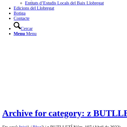
Entitats d’Estudis Locals del Baix Llobregat
Edicions del Llobregat
Botiga
Contacte
Cercar
Menu
Menu
Archive for category: z BUTLL