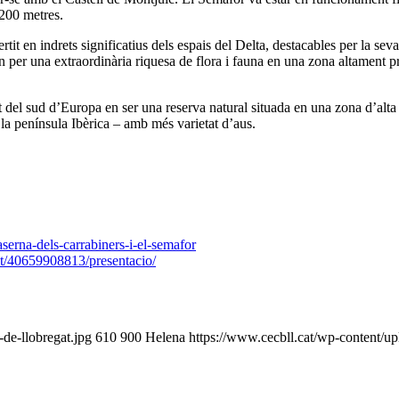
 200 metres.
 en indrets significatius dels espais del Delta, destacables per la seva 
n per una extraordinària riquesa de flora i fauna en una zona altament pr
t del sud d’Europa en ser una reserva natural situada en una zona d’alta 
 la península Ibèrica – amb més varietat d’aus.
aserna-dels-carrabiners-i-el-semafor
at/40659908813/presentacio/
-de-llobregat.jpg
610
900
Helena
https://www.cecbll.cat/wp-content/u