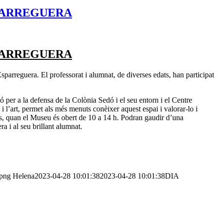
SPARREGUERA
SPARREGUERA
parreguera. El professorat i alumnat, de diverses edats, han participat
per a la defensa de la Colònia Sedó i el seu entorn i el Centre
 l’art, permet als més menuts conèixer aquest espai i valorar-lo i
ius, quan el Museu és obert de 10 a 14 h. Podran gaudir d’una
a i al seu brillant alumnat.
.png
Helena
2023-04-28 10:01:38
2023-04-28 10:01:38
DIA