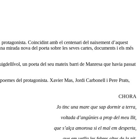
el protagonista. Coincidint amb el centenari del naixement d’aquest
 una mirada nova del poeta sobre les seves cartes, documents i els més
Puigdellívol, un poeta del seu mateix barri de Manresa que havia passat
 poemes del protagonista. Xavier Mas, Jordi Carbonell i Pere Prats,
CHORA
Jo tinc una mare que sap dormir a terra,
voltada d’angúnies a prop del meu llit,
que s’alça amorosa si el mal em desperta,
que em vetlla les febres altes de la nit.