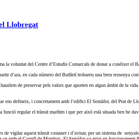
del Llobregat
a la voluntat del Centre d’Estudis Comarcals de donar a conèixer el Baix 
 partir d’ara, en cada número del Butlletí trobareu una breu ressenya co
uríem de preservar pels valors que aporten en algun àmbit de la vida i
ue ens defineix, i concretament amb l’edifici El Semàfor, del Prat de Llo
funció regular el trànsit marítim i que per això està situada ben be dav
 de vigilar aquest trànsit costaner i d’avisar, per un sistema de senyal
car-se amb el Castell de Montjuic. El Semàfor va estar en funcionament 