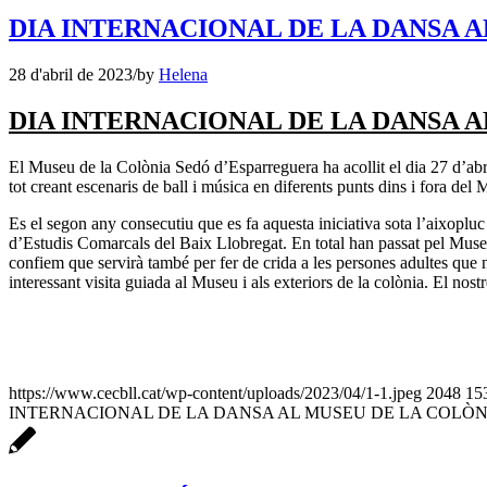
DIA INTERNACIONAL DE LA DANSA 
28 d'abril de 2023
/
by
Helena
DIA INTERNACIONAL DE LA DANSA 
El Museu de la Colònia Sedó d’Esparreguera ha acollit el dia 27 d’abri
tot creant escenaris de ball i música en diferents punts dins i fora del
Es el segon any consecutiu que es fa aquesta iniciativa sota l’aixopl
d’Estudis Comarcals del Baix Llobregat. En total han passat pel Museu 
confiem que servirà també per fer de crida a les persones adultes que 
interessant visita guiada al Museu i als exteriors de la colònia. El nos
https://www.cecbll.cat/wp-content/uploads/2023/04/1-1.jpeg
2048
15
INTERNACIONAL DE LA DANSA AL MUSEU DE LA COLÒ