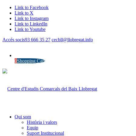
Link to Facebook
Link to X
Link to Instagram
Link to LinkedIn
Link to Youtube
Accés socis
93 666 35 27
cecbll@llobregat.info
0
Shopping Cart
Qui som
Història i valors
Equip
Suport Institucional