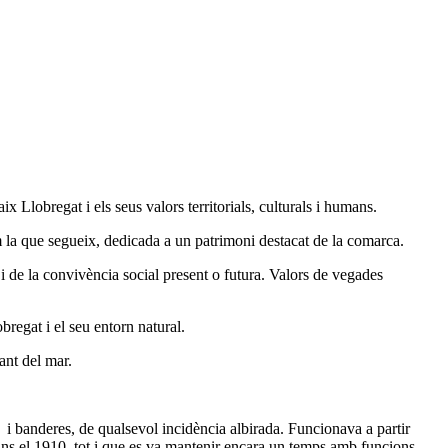
Llobregat i els seus valors territorials, culturals i humans.
m la que segueix, dedicada a un patrimoni destacat de la comarca.
 de la convivència social present o futura. Valors de vegades
bregat i el seu entorn natural.
ant del mar.
s i banderes, de qualsevol incidència albirada. Funcionava a partir
fins el 1910, tot i que es va mantenir encara un temps amb funcions