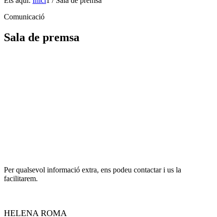
Ets aquí:
Inici
1
/
Sala de premsa
Comunicació
Sala de premsa
Per qualsevol informació extra, ens podeu contactar i us la
facilitarem.
HELENA ROMA