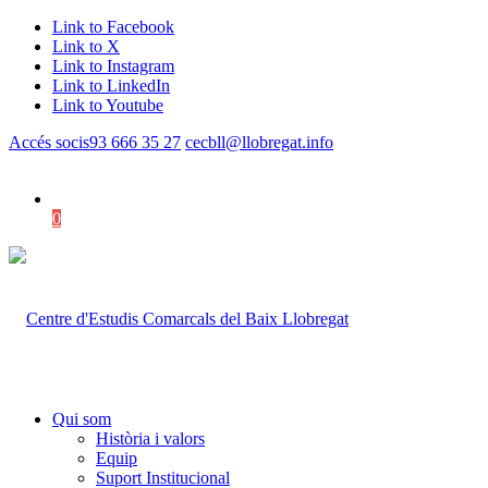
Link to Facebook
Link to X
Link to Instagram
Link to LinkedIn
Link to Youtube
Accés socis
93 666 35 27
cecbll@llobregat.info
0
Shopping Cart
Qui som
Història i valors
Equip
Suport Institucional