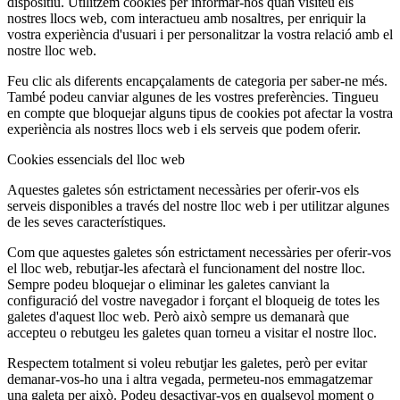
dispositiu. Utilitzem cookies per informar-nos quan visiteu els
nostres llocs web, com interactueu amb nosaltres, per enriquir la
vostra experiència d'usuari i per personalitzar la vostra relació amb el
nostre lloc web.
Feu clic als diferents encapçalaments de categoria per saber-ne més.
També podeu canviar algunes de les vostres preferències. Tingueu
en compte que bloquejar alguns tipus de cookies pot afectar la vostra
experiència als nostres llocs web i els serveis que podem oferir.
Cookies essencials del lloc web
Aquestes galetes són estrictament necessàries per oferir-vos els
serveis disponibles a través del nostre lloc web i per utilitzar algunes
de les seves característiques.
Com que aquestes galetes són estrictament necessàries per oferir-vos
el lloc web, rebutjar-les afectarà el funcionament del nostre lloc.
Sempre podeu bloquejar o eliminar les galetes canviant la
configuració del vostre navegador i forçant el bloqueig de totes les
galetes d'aquest lloc web. Però això sempre us demanarà que
accepteu o rebutgeu les galetes quan torneu a visitar el nostre lloc.
Respectem totalment si voleu rebutjar les galetes, però per evitar
demanar-vos-ho una i altra vegada, permeteu-nos emmagatzemar
una galeta per això. Podeu desactivar-vos en qualsevol moment o