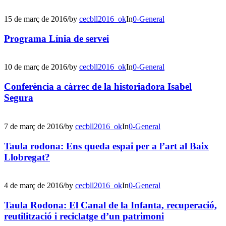
15 de març de 2016
/
by
cecbll2016_ok
In
0-General
Programa Línia de servei
10 de març de 2016
/
by
cecbll2016_ok
In
0-General
Conferència a càrrec de la historiadora Isabel
Segura
7 de març de 2016
/
by
cecbll2016_ok
In
0-General
Taula rodona: Ens queda espai per a l’art al Baix
Llobregat?
4 de març de 2016
/
by
cecbll2016_ok
In
0-General
Taula Rodona: El Canal de la Infanta, recuperació,
reutilització i reciclatge d’un patrimoni