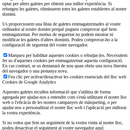
optar per altres galetes per obtenir una millor experiència. Si
rebutgeu les galetes, eliminarem totes les galetes establertes al nostre
domini.
Us proporcionem una llista de galetes emmagatzemades al vostre
ordinador al nostre domini perquè pugueu comprovar què hem
emmagatzemat. Per motius de seguretat no podem mostrar ni
modificar les galetes d'altres dominis. Podeu comprovar-ho a la
configuració de seguretat del vostre navegador.
Marqueu per habilitar aquestes cookies o rebutjar-les. Necessitem
fer us d'aquestes cookies per emmagatzemar aquesta configuració.
En cas contrari, se us demanarà de nou quan obriu una nova finestra
del navegador o una pestanya nova.
Feu clic per activar/desactivar les cookies essencials del lloc web
Cookies de Google Analytics
Aquestes galetes recullen informació que s'utilitza de forma
agregada per ajudar-nos a entendre com s'està utilitzant el nostre lloc
web o l'eficàcia de les nostres campanyes de màrqueting, o per
ajudar-nos a personalitzar el nostre lloc web i l'aplicació per millorar
la vostra experiència.
Si no voleu que fem un seguiment de la vostra visita al nostre lloc,
podeu desactivar el seguiment al vostre navegador aquí: