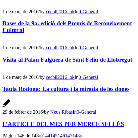
1 de març de 2016
/
by
cecbll2016_ok
In
0-General
Bases de la 9a. edició dels Premis de Reconeixement
Cultural
1 de març de 2016
/
by
cecbll2016_ok
In
0-General
Visita al Palau Falguera de Sant Feliu de Llobregat
1 de març de 2016
/
by
cecbll2016_ok
In
0-General
Taula Rodona: La cultura i la mirada de les dones
29 de febrer de 2016
/
by
Neus Ribas
In
0-General
L’ARTICLE DEL MES PER MERCÈ SELLÉS
Pàgina 146 de 148
«
‹
144
145
146
147
148
›
»