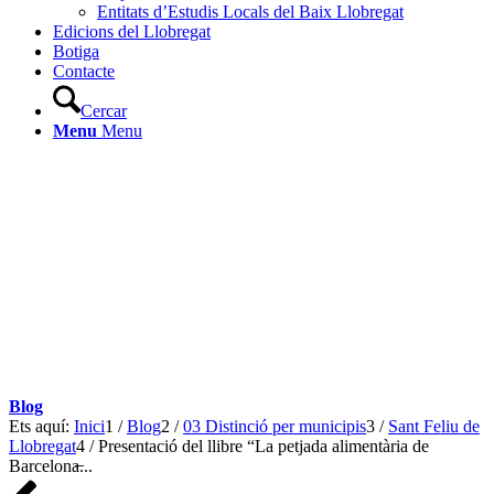
Entitats d’Estudis Locals del Baix Llobregat
Edicions del Llobregat
Botiga
Contacte
Cercar
Menu
Menu
Blog
Ets aquí:
Inici
1
/
Blog
2
/
03 Distinció per municipis
3
/
Sant Feliu de
Llobregat
4
/
Presentació del llibre “La petjada alimentària de
Barcelona̶...