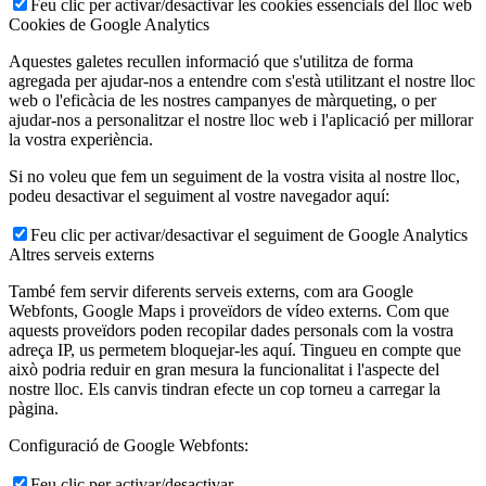
Feu clic per activar/desactivar les cookies essencials del lloc web
Cookies de Google Analytics
Aquestes galetes recullen informació que s'utilitza de forma
agregada per ajudar-nos a entendre com s'està utilitzant el nostre lloc
web o l'eficàcia de les nostres campanyes de màrqueting, o per
ajudar-nos a personalitzar el nostre lloc web i l'aplicació per millorar
la vostra experiència.
Si no voleu que fem un seguiment de la vostra visita al nostre lloc,
podeu desactivar el seguiment al vostre navegador aquí:
Feu clic per activar/desactivar el seguiment de Google Analytics
Altres serveis externs
També fem servir diferents serveis externs, com ara Google
Webfonts, Google Maps i proveïdors de vídeo externs. Com que
aquests proveïdors poden recopilar dades personals com la vostra
adreça IP, us permetem bloquejar-les aquí. Tingueu en compte que
això podria reduir en gran mesura la funcionalitat i l'aspecte del
nostre lloc. Els canvis tindran efecte un cop torneu a carregar la
pàgina.
Configuració de Google Webfonts:
Feu clic per activar/desactivar