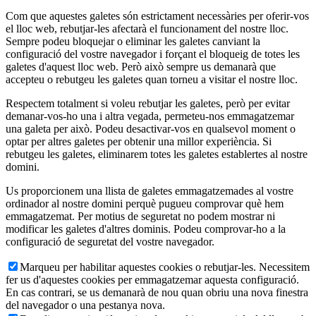
Com que aquestes galetes són estrictament necessàries per oferir-vos
el lloc web, rebutjar-les afectarà el funcionament del nostre lloc.
Sempre podeu bloquejar o eliminar les galetes canviant la
configuració del vostre navegador i forçant el bloqueig de totes les
galetes d'aquest lloc web. Però això sempre us demanarà que
accepteu o rebutgeu les galetes quan torneu a visitar el nostre lloc.
Respectem totalment si voleu rebutjar les galetes, però per evitar
demanar-vos-ho una i altra vegada, permeteu-nos emmagatzemar
una galeta per això. Podeu desactivar-vos en qualsevol moment o
optar per altres galetes per obtenir una millor experiència. Si
rebutgeu les galetes, eliminarem totes les galetes establertes al nostre
domini.
Us proporcionem una llista de galetes emmagatzemades al vostre
ordinador al nostre domini perquè pugueu comprovar què hem
emmagatzemat. Per motius de seguretat no podem mostrar ni
modificar les galetes d'altres dominis. Podeu comprovar-ho a la
configuració de seguretat del vostre navegador.
Marqueu per habilitar aquestes cookies o rebutjar-les. Necessitem
fer us d'aquestes cookies per emmagatzemar aquesta configuració.
En cas contrari, se us demanarà de nou quan obriu una nova finestra
del navegador o una pestanya nova.