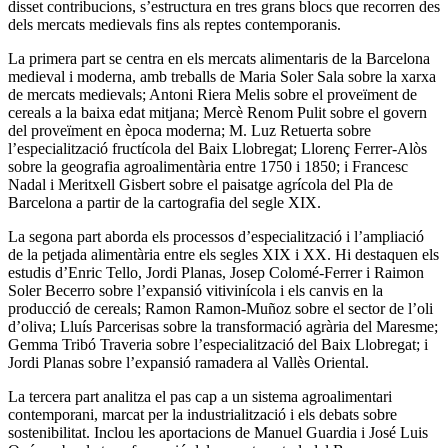
disset contribucions, s’estructura en tres grans blocs que recorren des
dels mercats medievals fins als reptes contemporanis.
La primera part se centra en els mercats alimentaris de la Barcelona
medieval i moderna, amb treballs de Maria Soler Sala sobre la xarxa
de mercats medievals; Antoni Riera Melis sobre el proveïment de
cereals a la baixa edat mitjana; Mercè Renom Pulit sobre el govern
del proveïment en època moderna; M. Luz Retuerta sobre
l’especialització fructícola del Baix Llobregat; Llorenç Ferrer-Alòs
sobre la geografia agroalimentària entre 1750 i 1850; i Francesc
Nadal i Meritxell Gisbert sobre el paisatge agrícola del Pla de
Barcelona a partir de la cartografia del segle XIX.
La segona part aborda els processos d’especialització i l’ampliació
de la petjada alimentària entre els segles XIX i XX. Hi destaquen els
estudis d’Enric Tello, Jordi Planas, Josep Colomé-Ferrer i Raimon
Soler Becerro sobre l’expansió vitivinícola i els canvis en la
producció de cereals; Ramon Ramon-Muñoz sobre el sector de l’oli
d’oliva; Lluís Parcerisas sobre la transformació agrària del Maresme;
Gemma Tribó Traveria sobre l’especialització del Baix Llobregat; i
Jordi Planas sobre l’expansió ramadera al Vallès Oriental.
La tercera part analitza el pas cap a un sistema agroalimentari
contemporani, marcat per la industrialització i els debats sobre
sostenibilitat. Inclou les aportacions de Manuel Guardia i José Luis