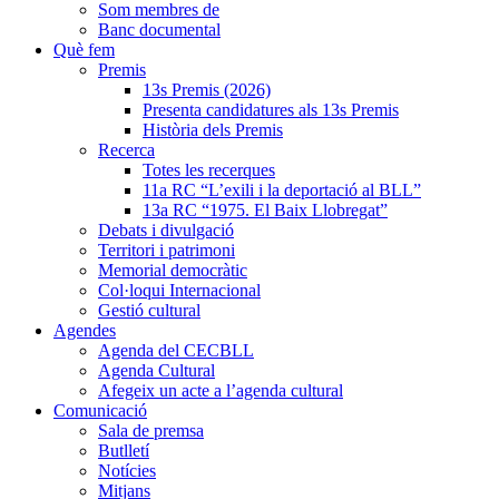
Som membres de
Banc documental
Què fem
Premis
13s Premis (2026)
Presenta candidatures als 13s Premis
Història dels Premis
Recerca
Totes les recerques
11a RC “L’exili i la deportació al BLL”
13a RC “1975. El Baix Llobregat”
Debats i divulgació
Territori i patrimoni
Memorial democràtic
Col·loqui Internacional
Gestió cultural
Agendes
Agenda del CECBLL
Agenda Cultural
Afegeix un acte a l’agenda cultural
Comunicació
Sala de premsa
Butlletí
Notícies
Mitjans