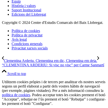
Equip
Història i valors
Suport Institucional
Edicions del Llobregat
Copyright © 2024 Centre d'Estudis Comarcals del Baix Llobregat.
Política de cookies
Política de privacitat
Avís legal
Condicions generals
Privacitat xarxes socials
Clementina Arderiu. Clementina em dic, Clementina em deia.
“CLEMENTINA ARDERIU: Si visc no visc” per Carme Sanmartí
Scroll to top
Utilitzem cookies pròpies i de tercers per analitzar els nostres serveis
segons un perfil elaborat a partir dels vostres hàbits de navegació
(per exemple, pàgines visitades). Per a més informació consulteu la
política de cookies
. Podeu acceptar totes les cookies prement el botó
"Acceptar", rebutjar-ne l’ús prement el botó "Rebutjar" i configurar-
les prement el botó "Configurar".