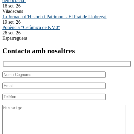
democràcia"
16 set. 26
Viladecans
1a Jornada d’Història i Patrimoni - El Prat de Llobregat
19 set. 26
Ponència "Ceràmica de KM0"
26 set. 26
Esparreguera
Contacta amb nosaltres