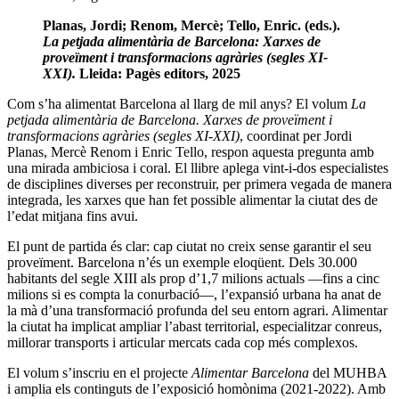
Planas
, Jordi; Renom, Mercè; Tello, Enric. (eds.).
La petjada alimentària de Barcelona: Xarxes de
proveïment i transformacions agràries (segles XI-
XXI).
Lleida: Pagès editors, 2025
Com s’ha alimentat Barcelona al llarg de mil anys? El volum
La
petjada alimentària de Barcelona. Xarxes de proveïment i
transformacions agràries (segles XI-XXI)
, coordinat per Jordi
Planas, Mercè Renom i Enric Tello, respon aquesta pregunta amb
una mirada ambiciosa i coral. El llibre aplega vint-i-dos especialistes
de disciplines diverses per reconstruir, per primera vegada de manera
integrada, les xarxes que han fet possible alimentar la ciutat des de
l’edat mitjana fins avui.
El punt de partida és clar: cap ciutat no creix sense garantir el seu
proveïment. Barcelona n’és un exemple eloqüent. Dels 30.000
habitants del segle XIII als prop d’1,7 milions actuals —fins a cinc
milions si es compta la conurbació—, l’expansió urbana ha anat de
la mà d’una transformació profunda del seu entorn agrari. Alimentar
la ciutat ha implicat ampliar l’abast territorial, especialitzar conreus,
millorar transports i articular mercats cada cop més complexos.
El volum s’inscriu en el projecte
Alimentar Barcelona
del MUHBA
i amplia els continguts de l’exposició homònima (2021-2022). Amb