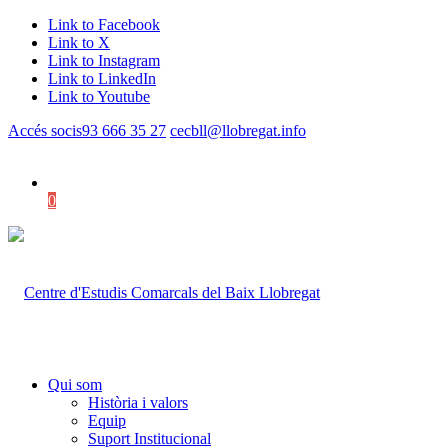
Link to Facebook
Link to X
Link to Instagram
Link to LinkedIn
Link to Youtube
Accés socis
93 666 35 27
cecbll@llobregat.info
0
Shopping Cart
Qui som
Història i valors
Equip
Suport Institucional