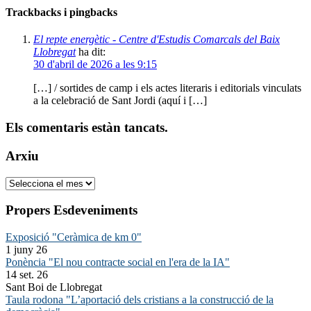
Trackbacks i pingbacks
El repte energètic - Centre d'Estudis Comarcals del Baix
Llobregat
ha dit:
30 d'abril de 2026 a les 9:15
[…] / sortides de camp i els actes literaris i editorials vinculats
a la celebració de Sant Jordi (aquí i […]
Els comentaris estàn tancats.
Arxiu
Arxiu
Propers Esdeveniments
Exposició "Ceràmica de km 0"
1 juny 26
Ponència "El nou contracte social en l'era de la IA"
14 set. 26
Sant Boi de Llobregat
Taula rodona "L’aportació dels cristians a la construcció de la