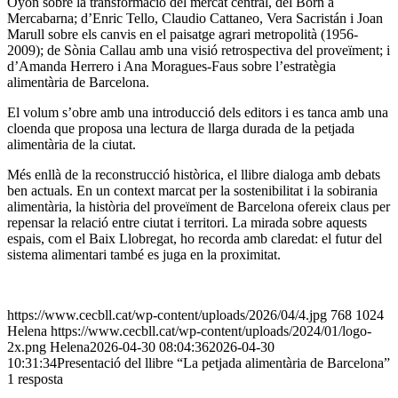
Oyón sobre la transformació del mercat central, del Born a
Mercabarna; d’Enric Tello, Claudio Cattaneo, Vera Sacristán i Joan
Marull sobre els canvis en el paisatge agrari metropolità (1956-
2009); de Sònia Callau amb una visió retrospectiva del proveïment; i
d’Amanda Herrero i Ana Moragues-Faus sobre l’estratègia
alimentària de Barcelona.
El volum s’obre amb una introducció dels editors i es tanca amb una
cloenda que proposa una lectura de llarga durada de la petjada
alimentària de la ciutat.
Més enllà de la reconstrucció històrica, el llibre dialoga amb debats
ben actuals. En un context marcat per la sostenibilitat i la sobirania
alimentària, la història del proveïment de Barcelona ofereix claus per
repensar la relació entre ciutat i territori. La mirada sobre aquests
espais, com el Baix Llobregat, ho recorda amb claredat: el futur del
sistema alimentari també es juga en la proximitat.
https://www.cecbll.cat/wp-content/uploads/2026/04/4.jpg
768
1024
Helena
https://www.cecbll.cat/wp-content/uploads/2024/01/logo-
2x.png
Helena
2026-04-30 08:04:36
2026-04-30
10:31:34
Presentació del llibre “La petjada alimentària de Barcelona”
1
resposta