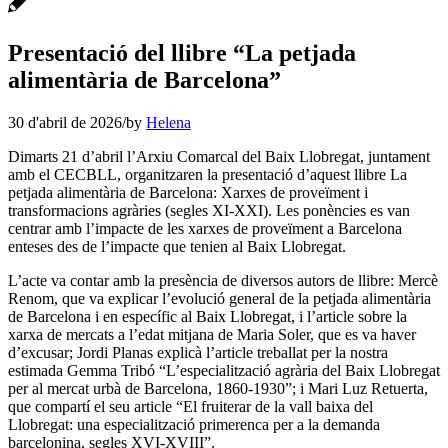
Presentació del llibre “La petjada
alimentària de Barcelona”
30 d'abril de 2026
/
by
Helena
Dimarts 21 d’abril l’Arxiu Comarcal del Baix Llobregat, juntament
amb el CECBLL, organitzaren la presentació d’aquest llibre La
petjada alimentària de Barcelona: Xarxes de proveïment i
transformacions agràries (segles XI-XXI). Les ponències es van
centrar amb l’impacte de les xarxes de proveïment a Barcelona
enteses des de l’impacte que tenien al Baix Llobregat.
L’acte va contar amb la presència de diversos autors de llibre: Mercè
Renom, que va explicar l’evolució general de la petjada alimentària
de Barcelona i en específic al Baix Llobregat, i l’article sobre la
xarxa de mercats a l’edat mitjana de Maria Soler, que es va haver
d’excusar; Jordi Planas explicà l’article treballat per la nostra
estimada Gemma Tribó “L’especialització agrària del Baix Llobregat
per al mercat urbà de Barcelona, 1860-1930”; i Mari Luz Retuerta,
que compartí el seu article “El fruiterar de la vall baixa del
Llobregat: una especialització primerenca per a la demanda
barcelonina, segles XVI-XVIII”.