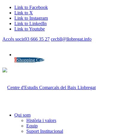
Link to Facebook
Link to X
Link to Instagram
Link to LinkedIn
Link to Youtube
Accés socis
93 666 35 27
cecbll@llobregat.info
0
Shopping Cart
Qui som
Història i valors
Equip
Suport Institucional