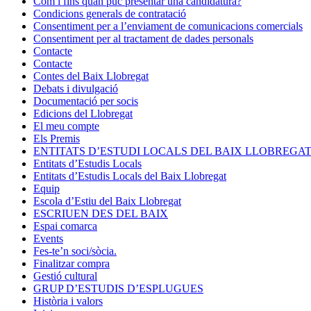
Com i fins quan puc presentar una candidatura?
Condicions generals de contratació
Consentiment per a l’enviament de comunicacions comercials
Consentiment per al tractament de dades personals
Contacte
Contacte
Contes del Baix Llobregat
Debats i divulgació
Documentació per socis
Edicions del Llobregat
El meu compte
Els Premis
ENTITATS D’ESTUDI LOCALS DEL BAIX LLOBREGA
Entitats d’Estudis Locals
Entitats d’Estudis Locals del Baix Llobregat
Equip
Escola d’Estiu del Baix Llobregat
ESCRIUEN DES DEL BAIX
Espai comarca
Events
Fes-te’n soci/sòcia.
Finalitzar compra
Gestió cultural
GRUP D’ESTUDIS D’ESPLUGUES
Història i valors