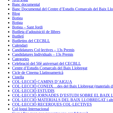
Banc documental
Banc Documental del Centre d’Estudis Comarcals del Baix Llo
Blog
Botiga
Botiga
Botiga – Sant Jordi
Butlleta d’adquisició de llibres
Butlletí
Butlletins del CECBLL
Calendari
Candidatures Col·lectives – 13s Premis
Candidatures Individuals – 13s Premis
Categories
Celebració del 50è aniversari del CECBLL
Centre d’Estudis Comarcals del Baix Llobregat
Cicle de Cinema Llatinoamericà
Cistella
COL·LECCIÓ CAMINS D’AIGUA
COL·LECCIÓ CONEIX…des del Baix Llobregat (materials di
COL·LECCIÓ ESTUDIS
COL·LECCIÓ JORNADES D’ESTUDI SOBRE EL BAIX
COL·LECCIÓ MATERIALS DEL BAIX LLOBREGAT i altres
COL·LECCIÓ RECERQUES COL·LECTIVES
Col·loqui Internacional