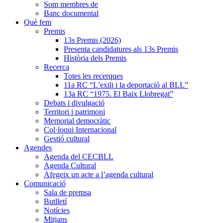
Som membres de
Banc documental
Què fem
Premis
13s Premis (2026)
Presenta candidatures als 13s Premis
Història dels Premis
Recerca
Totes les recerques
11a RC “L’exili i la deportació al BLL”
13a RC “1975. El Baix Llobregat”
Debats i divulgació
Territori i patrimoni
Memorial democràtic
Col·loqui Internacional
Gestió cultural
Agendes
Agenda del CECBLL
Agenda Cultural
Afegeix un acte a l’agenda cultural
Comunicació
Sala de premsa
Butlletí
Notícies
Mitjans