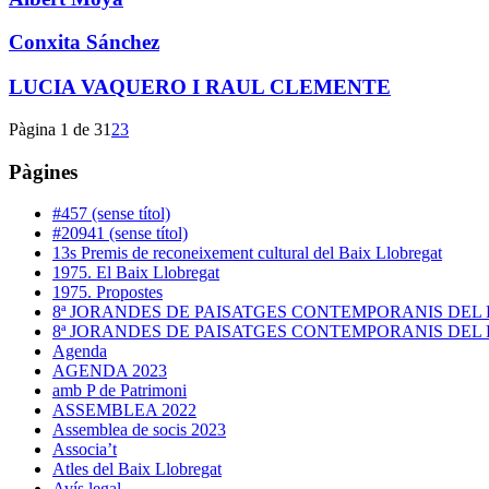
Conxita Sánchez
LUCIA VAQUERO I RAUL CLEMENTE
Pàgina 1 de 3
1
2
3
Pàgines
#457 (sense títol)
#20941 (sense títol)
13s Premis de reconeixement cultural del Baix Llobregat
1975. El Baix Llobregat
1975. Propostes
8ª JORANDES DE PAISATGES CONTEMPORANIS DEL
8ª JORANDES DE PAISATGES CONTEMPORANIS DEL
Agenda
AGENDA 2023
amb P de Patrimoni
ASSEMBLEA 2022
Assemblea de socis 2023
Associa’t
Atles del Baix Llobregat
Avís legal