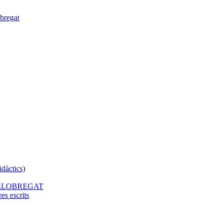
bregat
dàctics)
 LLOBREGAT
 escrits